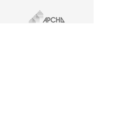
Carrières
438-470-3850
gestion@developlex.ca