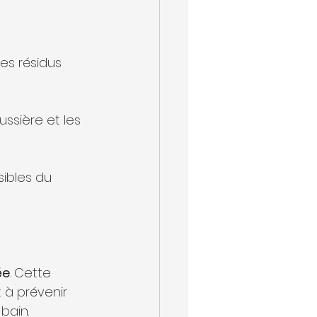
les résidus 
ussière et les 
sibles du 
ée
. Cette 
 à prévenir 
bain.