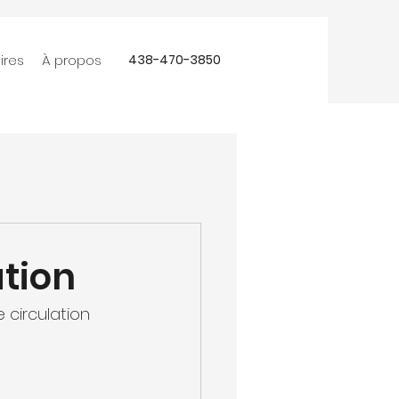
ires
À propos
438-470-3850
ation
circulation 