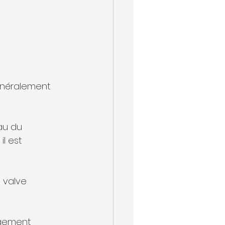
énéralement 
au du 
l est 
 valve 
ogement 