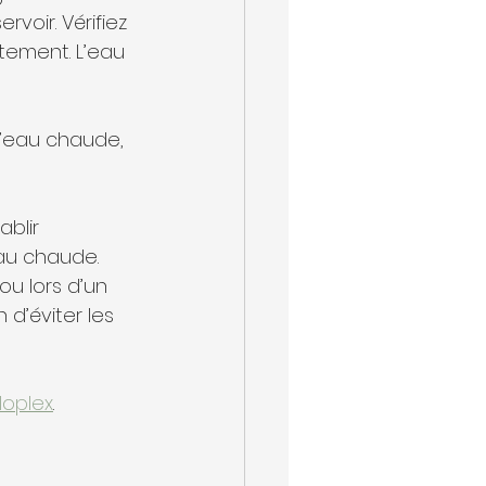
oir. Vérifiez 
tement. L’eau 
d’eau chaude, 
blir 
eau chaude.
u lors d’un 
d’éviter les 
loplex
.