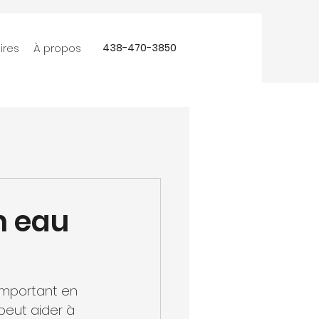
ires
À propos
438-470-3850
n eau
important en 
peut aider à 